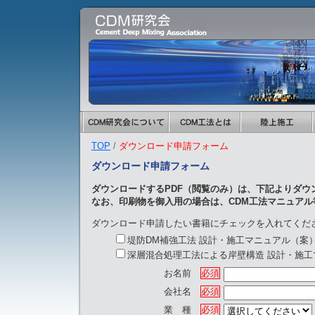
TOP
/
ダウンロード申請フォーム
ダウンロード申請フォーム
ダウンロードするPDF（閲覧のみ）は、下記よりダウ
なお、印刷物を御入用の場合は、CDM工法マニュア
ダウンロード申請したい書籍にチェックを入れてく
堤防DM補強工法 設計・施工マニュアル（案
深層混合処理工法による岸壁構造 設計・施工
お名前
必須
会社名
必須
業 種
必須